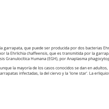
la garrapata, que puede ser producida por dos bacterias Ehr
or la Ehrlichia chaffeensis, que es transmitida por la garrap
osis Granulocítica Humana (EGH), por Anaplasma phagocytoph
aunque la mayoría de los casos conocidos se dan en adultos, 
rrapatas infectadas, la del ciervo y la 'lone star'. La erliquio