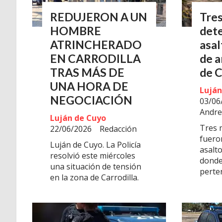
REDUJERON A UN
Tre
HOMBRE
det
ATRINCHERADO
asal
EN CARRODILLA
de a
TRAS MÁS DE
de 
UNA HORA DE
Luján
NEGOCIACIÓN
03/06
Andre
Luján de Cuyo
Tres 
22/06/2026
Redacción
fuero
Luján de Cuyo. La Policía
asalto
resolvió este miércoles
donde
una situación de tensión
perte
en la zona de Carrodilla.