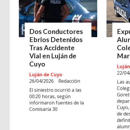
Dos Conductores
Expu
Ebrios Detenidos
Alu
Tras Accidente
Col
Vial en Luján de
Mar
Cuyo
Luján
22/04
Luján de Cuyo
26/04/2026
Redacción
Las a
Coleg
El siniestro ocurrió a las
Gorett
00:20 horas, según
depar
informaron fuentes de la
Cuyo,
Comisaría 30
de de
defin
alumn