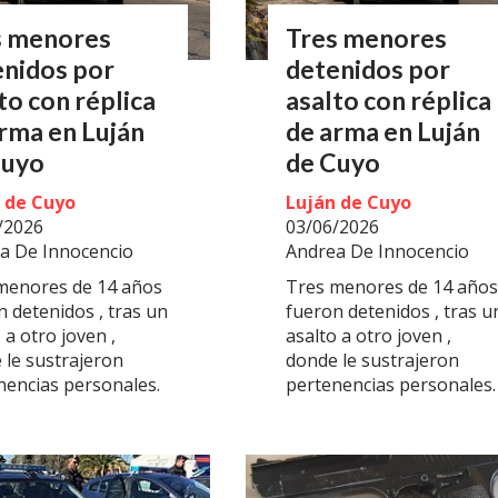
s menores
Tres menores
enidos por
detenidos por
to con réplica
asalto con réplica
rma en Luján
de arma en Luján
Cuyo
de Cuyo
 de Cuyo
Luján de Cuyo
/2026
03/06/2026
a De Innocencio
Andrea De Innocencio
menores de 14 años
Tres menores de 14 años
n detenidos , tras un
fueron detenidos , tras u
 a otro joven ,
asalto a otro joven ,
 le sustrajeron
donde le sustrajeron
nencias personales.
pertenencias personales.