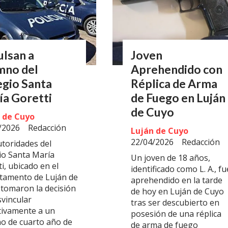
lsan a
Joven
mno del
Aprehendido con
egio Santa
Réplica de Arma
ía Goretti
de Fuego en Luján
de Cuyo
 de Cuyo
/2026
Redacción
Luján de Cuyo
22/04/2026
Redacción
utoridades del
io Santa María
Un joven de 18 años,
i, ubicado en el
identificado como L. A., fu
tamento de Luján de
aprehendido en la tarde
 tomaron la decisión
de hoy en Luján de Cuyo
svincular
tras ser descubierto en
itivamente a un
posesión de una réplica
o de cuarto año de
de arma de fuego