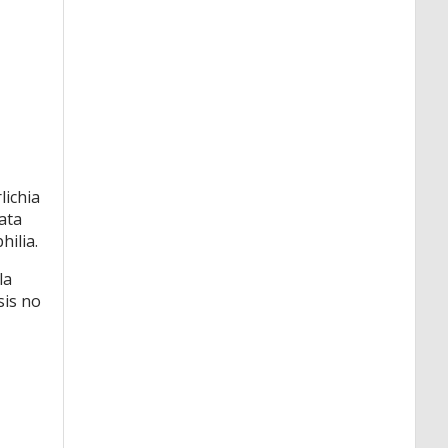
lichia
ata
ilia.
la
sis no