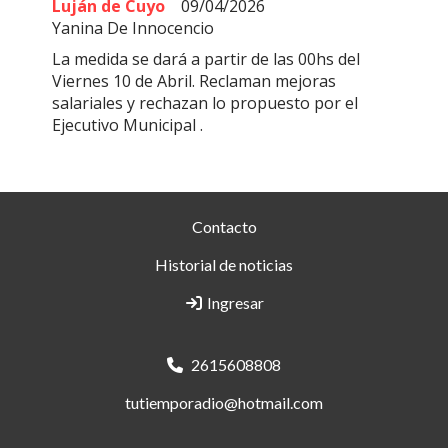
Luján de Cuyo
09/04/2026
Yanina De Innocencio
La medida se dará a partir de las 00hs del
Viernes 10 de Abril. Reclaman mejoras
salariales y rechazan lo propuesto por el
Ejecutivo Municipal .
Contacto
Historial de noticias
Ingresar
2615608808
tutiemporadio@hotmail.com